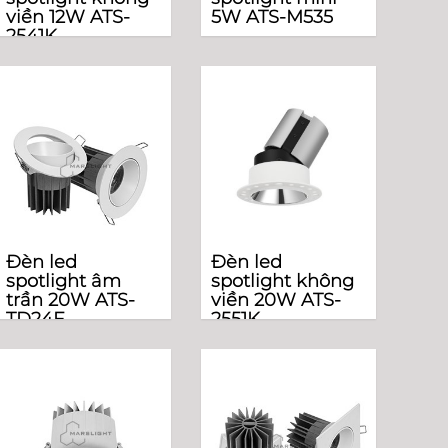
viền 12W ATS-
5W ATS-M535
2541K
Đèn led
Đèn led
spotlight âm
spotlight không
trần 20W ATS-
viền 20W ATS-
TD24F
2551K