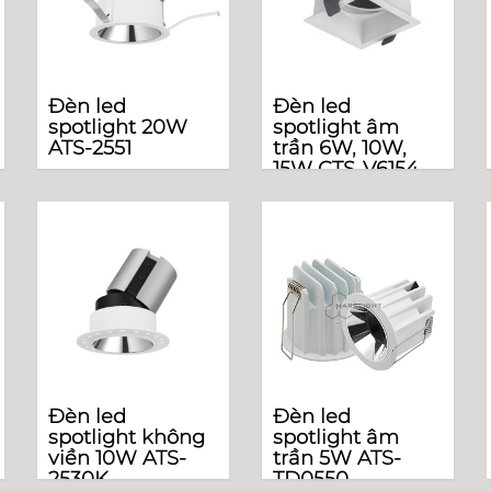
Đèn led
Đèn led
spotlight 20W
spotlight âm
ATS-2551
trần 6W, 10W,
15W CTS-V6154
Đèn led
Đèn led
spotlight không
spotlight âm
viền 10W ATS-
trần 5W ATS-
2530K
TD0550