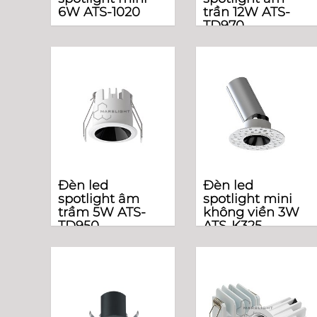
6W ATS-1020
trần 12W ATS-
TD970
Đèn led
Đèn led
spotlight âm
spotlight mini
trầm 5W ATS-
không viền 3W
TD950
ATS-K325