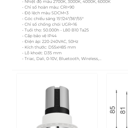
- Nhiệt độ màu 2700K, 3000K, 4000K, 6000K
- Chỉ số hoàn màu: CRI>90
- Độ lệch màu SDCM<3
- Góc chiếu sáng 15°/24°/36°/55°
- Chỉ số chống chói UGR<16
- Tuổi thọ: 50.000h - L80 B10 Ta25
- Cấp bảo vệ IP44
- Điện áp: 220-240VAC, 50Hz
- Kích thước: D55xH85 mm
- Lỗ khoét: D35 mm
- Triac, Dali, 0-10V, Bluetooth, Wireless,...