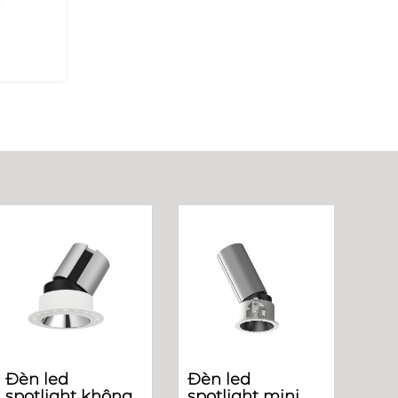
Đèn led
Đèn led
spotlight không
spotlight mini