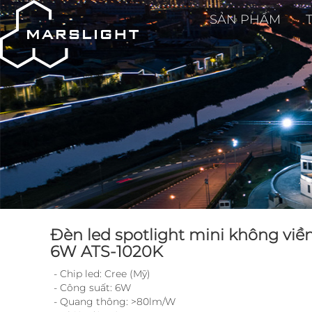
SẢN PHẨM
Đèn led spotlight mini không viề
6W ATS-1020K
- Chip led: Cree (Mỹ)
- Công suất: 6W
- Quang thông: >80lm/W