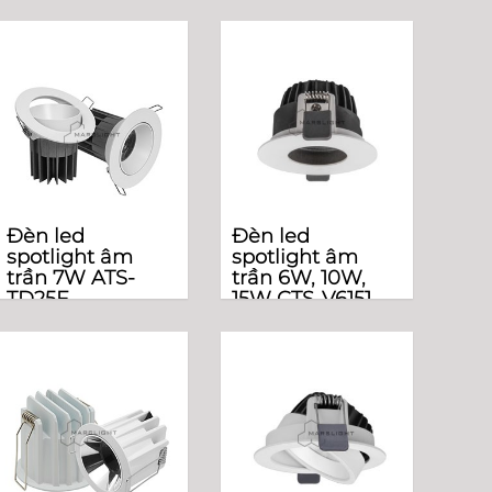
Đèn led
Đèn led
spotlight âm
spotlight âm
trần 7W ATS-
trần 6W, 10W,
TD25F
15W CTS-V6151