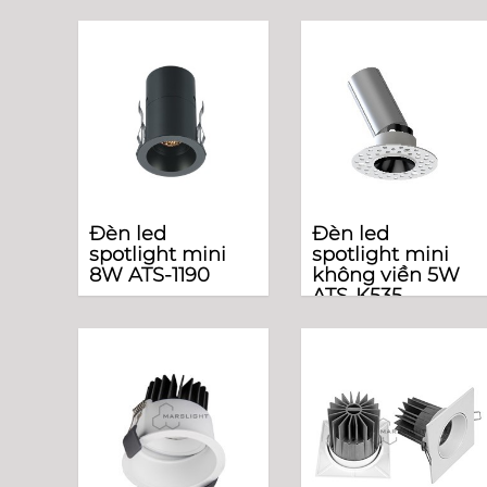
Đèn led
Đèn led
spotlight mini
spotlight mini
8W ATS-1190
không viền 5W
ATS-K535