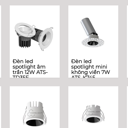
Đèn led
Đèn led
spotlight âm
spotlight mini
trần 12W ATS-
không viền 7W
TD35F
ATS-K745