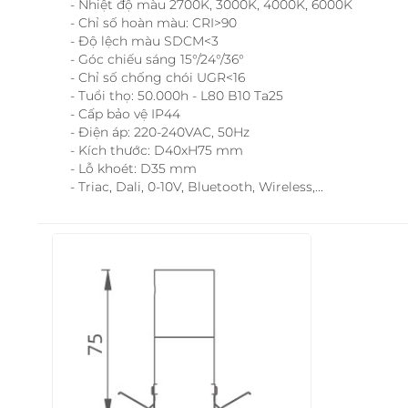
- Nhiệt độ màu 2700K, 3000K, 4000K, 6000K
- Chỉ số hoàn màu: CRI>90
- Độ lệch màu SDCM<3
- Góc chiếu sáng 15°/24°/36°
- Chỉ số chống chói UGR<16
- Tuổi thọ: 50.000h - L80 B10 Ta25
- Cấp bảo vệ IP44
- Điện áp: 220-240VAC, 50Hz
- Kích thước: D40xH75 mm
- Lỗ khoét: D35 mm
- Triac, Dali, 0-10V, Bluetooth, Wireless,...