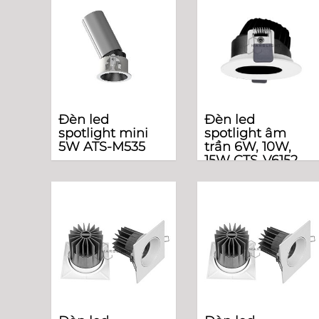
Đèn led
Đèn led
spotlight mini
spotlight âm
5W ATS-M535
trần 6W, 10W,
15W CTS-V6152