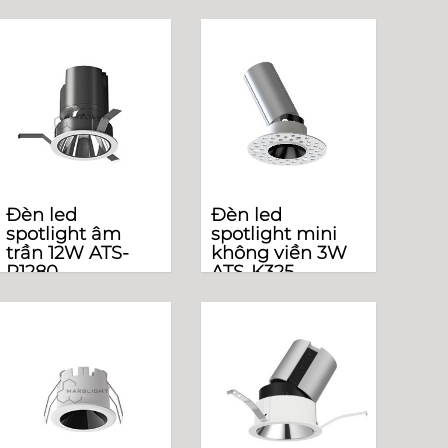
Đèn led
Đèn led
spotlight âm
spotlight mini
trần 12W ATS-
không viền 3W
R1280
ATS-K325