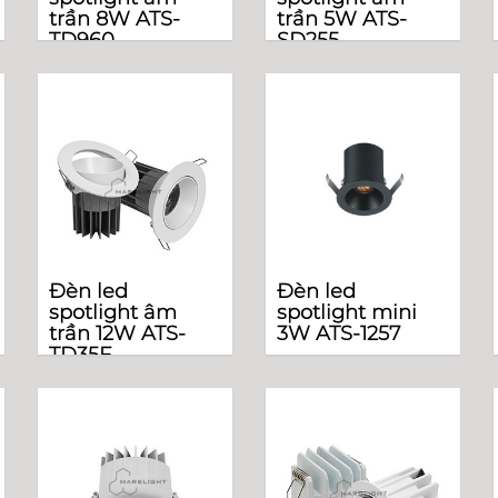
trần 8W ATS-
trần 5W ATS-
TD960
SD255
Đèn led
Đèn led
spotlight âm
spotlight mini
trần 12W ATS-
3W ATS-1257
TD35F