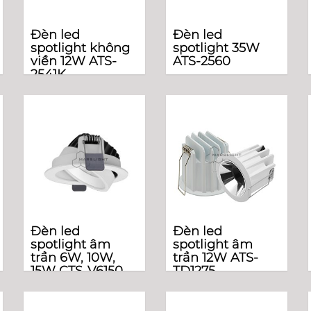
Đèn led
Đèn led
spotlight không
spotlight 35W
viền 12W ATS-
ATS-2560
2541K
Đèn led
Đèn led
spotlight âm
spotlight âm
trần 6W, 10W,
trần 12W ATS-
15W CTS-V6150
TD1275