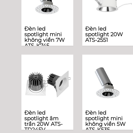
Đèn led
Đèn led
spotlight mini
spotlight 20W
không viền 7W
ATS-2551
ATS-K745
Đèn led
Đèn led
spotlight âm
spotlight mini
trần 20W ATS-
không viền 5W
TD24FV
ATS-K535