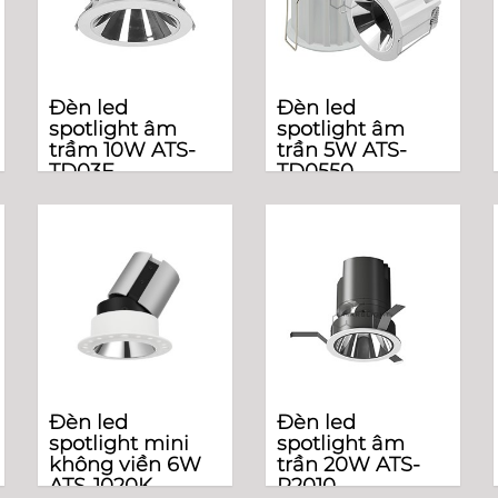
Đèn led
Đèn led
spotlight âm
spotlight âm
trầm 10W ATS-
trần 5W ATS-
TD03F
TD0550
Đèn led
Đèn led
spotlight mini
spotlight âm
không viền 6W
trần 20W ATS-
ATS-1020K
R2010