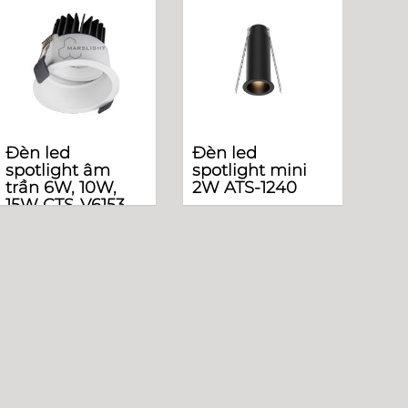
Đèn led
Đèn led
spotlight âm
spotlight mini
trần 6W, 10W,
2W ATS-1240
15W CTS-V6153