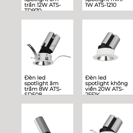
trần 12W ATS-
1W ATS-1210
TD970
Đèn led
Đèn led
spotlight âm
spotlight không
trầm 8W ATS-
viền 20W ATS-
SD508
2551K