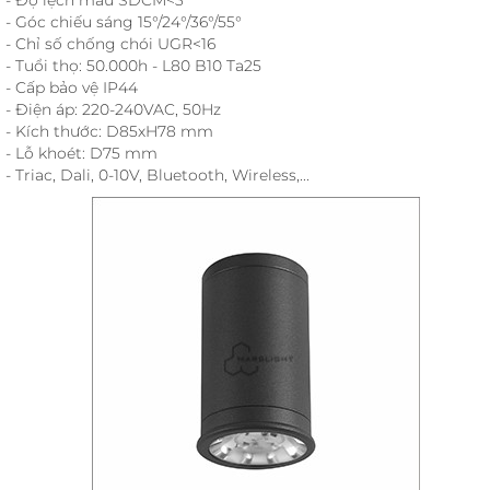
- Góc chiếu sáng 15°/24°/36°/55°
- Chỉ số chống chói UGR<16
- Tuổi thọ: 50.000h - L80 B10 Ta25
- Cấp bảo vệ IP44
- Điện áp: 220-240VAC, 50Hz
- Kích thước: D85xH78 mm
- Lỗ khoét: D75 mm
- Triac, Dali, 0-10V, Bluetooth, Wireless,...