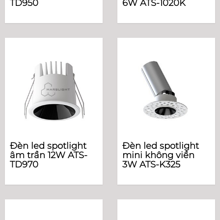
TD950
6W ATS-1020K
Đèn led spotlight
Đèn led spotlight
âm trần 12W ATS-
mini không viền
TD970
3W ATS-K325