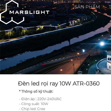
SẢN PHẨM
Đèn led rọi ray 10W ATR-0360
* Thông số kỹ thuật:
- Điện áp : 220V-240V/AC
- Công suất: 10W
- Chip led: Cree