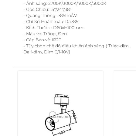
- Ánh sáng: 2700K/3000K/4000K/5000K
- Góc Chiếu: 15°/24°/38°
- Quang Thông: >85lm/W
- Chỉ Số Hoàn màu: Ra>85
- Kích Thước : D60xH100mm
- Màu vỏ: Trắng, Đen
- Cấp Bảo vệ: IP20
- Tùy chọn chế độ điều khiển ánh sáng ( Triac-dim,
Dali-dim, Dim 0/1-10V)