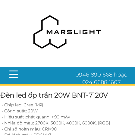
0946 890 668 hoặc
024 6688 1607
Đèn led ốp trần 20W BNT-7120V
- Chip led: Cree (Mỹ)
- Công suất: 20W
- Hiệu suất phát quang: >90lm/w
- Nhiệt độ màu: 2700K, 3000K, 4000K, 6000K, [RGB]
- Chỉ số hoàn màu: CRI>90
- Độ lệch màu: SDCM<3