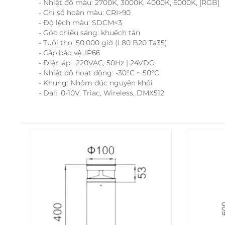
- Nhiệt độ màu: 2700K, 3000K, 4000K, 6000K, [RGB]
- Chỉ số hoàn màu: CRI>90
- Độ lệch màu: SDCM<3
- Góc chiếu sáng: khuếch tán
- Tuổi thọ: 50.000 giờ (L80 B20 Ta35)
- Cấp bảo vệ: IP66
- Điện áp : 220VAC, 50Hz | 24VDC
- Nhiệt độ hoạt động: -30°C ~ 50°C
- Khung: Nhôm đúc nguyên khối
- Dali, 0-10V, Triac, Wireless, DMX512