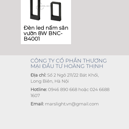
Đèn led nấm sân
vườn 8W BNC-
B4001
CÔNG TY CỔ PHẦN THƯƠNG
MẠI ĐẦU TƯ HOÀNG THỊNH
Địa chỉ:
Số 2 Ngõ 211/22 Bát Khối,
Long Biên, Hà Nội
Hotline:
0946 890 668 hoặc 024 6688
1607
Email:
marslight.vn@gmail.com