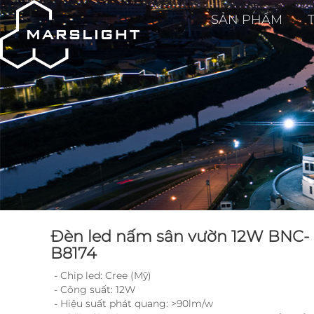
SẢN PHẨM
Đèn led nấm sân vườn 12W BNC-
B8174
- Chip led: Cree (Mỹ)
- Công suất: 12W
- Hiệu suất phát quang: >90lm/w