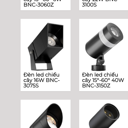
BNC-3060Z
3100S
Đèn led chiếu
Đèn led chiếu
cây 16W BNC-
cây 15°-60° 40W
3075S
BNC-3150Z