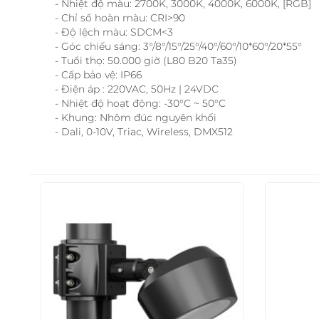
- Nhiệt độ màu: 2700K, 3000K, 4000K, 6000K, [RGB]
- Chỉ số hoàn màu: CRI>90
- Độ lệch màu: SDCM<3
- Góc chiếu sáng: 3°/8°/15°/25°/40°/60°/10*60°/20*55°
- Tuổi thọ: 50.000 giờ (L80 B20 Ta35)
- Cấp bảo vệ: IP66
- Điện áp : 220VAC, 50Hz | 24VDC
- Nhiệt độ hoạt động: -30°C ~ 50°C
- Khung: Nhôm đúc nguyên khối
- Dali, 0-10V, Triac, Wireless, DMX512