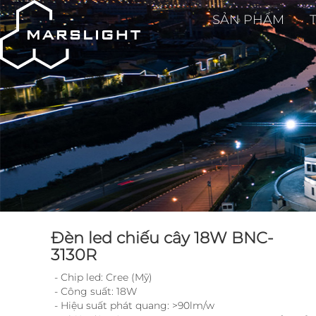
SẢN PHẨM
Đèn led chiếu cây 18W BNC-
3130R
- Chip led: Cree (Mỹ)
- Công suất: 18W
- Hiệu suất phát quang: >90lm/w