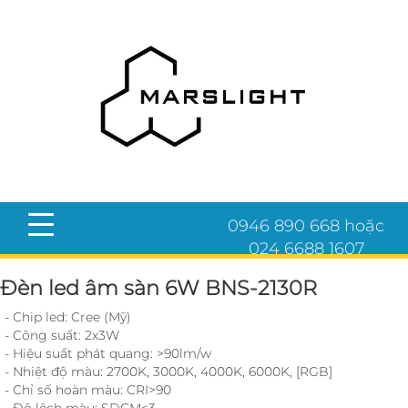
0946 890 668 hoặc
024 6688 1607
Đèn led âm sàn 6W BNS-2130R
- Chip led: Cree (Mỹ)
- Công suất: 2x3W
- Hiệu suất phát quang: >90lm/w
- Nhiệt độ màu: 2700K, 3000K, 4000K, 6000K, [RGB]
- Chỉ số hoàn màu: CRI>90
- Độ lệch màu: SDCM<3