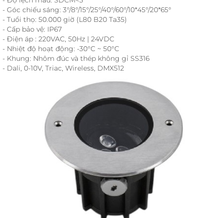
- Góc chiếu sáng: 3°/8°/15°/25°/40°/60°/10*45°/20*65°
- Tuổi thọ: 50.000 giờ (L80 B20 Ta35)
- Cấp bảo vệ: IP67
- Điện áp : 220VAC, 50Hz | 24VDC
- Nhiệt độ hoạt động: -30°C ~ 50°C
- Khung: Nhôm đúc và thép không gỉ SS316
- Dali, 0-10V, Triac, Wireless, DMX512