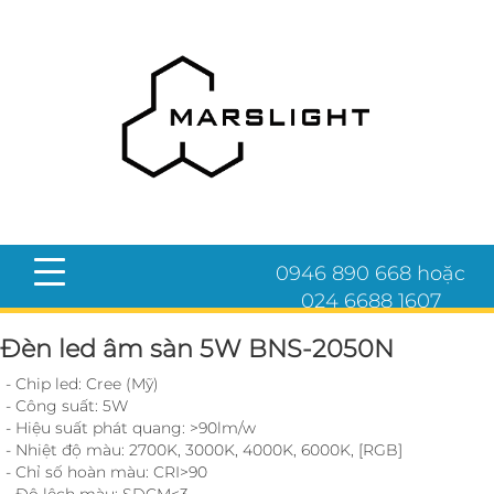
0946 890 668 hoặc
024 6688 1607
Đèn led âm sàn 5W BNS-2050N
- Chip led: Cree (Mỹ)
- Công suất: 5W
- Hiệu suất phát quang: >90lm/w
- Nhiệt độ màu: 2700K, 3000K, 4000K, 6000K, [RGB]
- Chỉ số hoàn màu: CRI>90
- Độ lệch màu: SDCM<3