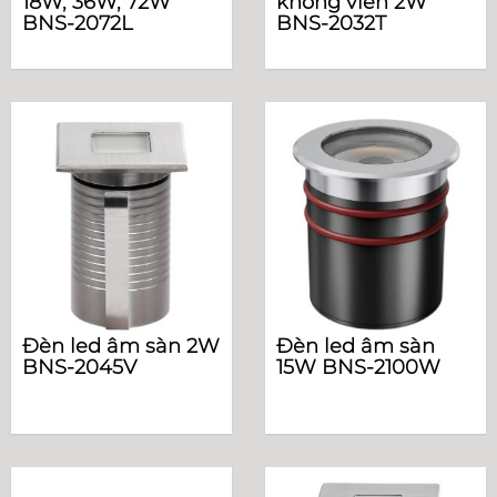
18W, 36W, 72W
không viền 2W
BNS-2072L
BNS-2032T
Đèn led âm sàn 2W
Đèn led âm sàn
BNS-2045V
15W BNS-2100W