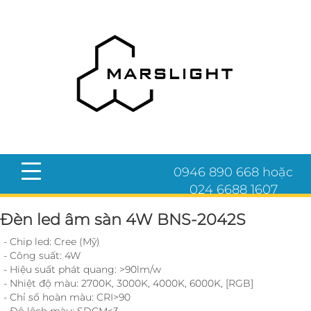
0946 890 668 hoặc
024 6688 1607
Đèn led âm sàn 4W BNS-2042S
- Chip led: Cree (Mỹ)
- Công suất: 4W
- Hiệu suất phát quang: >90lm/w
- Nhiệt độ màu: 2700K, 3000K, 4000K, 6000K, [RGB]
- Chỉ số hoàn màu: CRI>90
- Độ lệch màu: SDCM<3