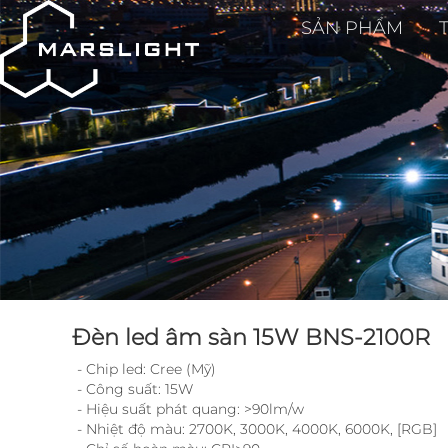
SẢN PHẨM
Đèn led âm sàn 15W BNS-2100R
- Chip led: Cree (Mỹ)
- Công suất: 15W
- Hiệu suất phát quang: >90lm/w
- Nhiệt độ màu: 2700K, 3000K, 4000K, 6000K, [RGB]