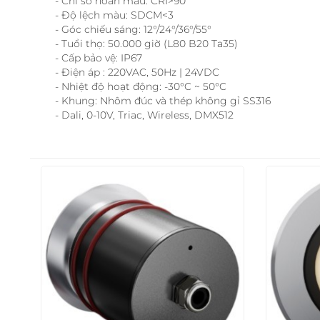
- Chỉ số hoàn màu: CRI>90
- Độ lệch màu: SDCM<3
- Góc chiếu sáng: 12°/24°/36°/55°
- Tuổi thọ: 50.000 giờ (L80 B20 Ta35)
- Cấp bảo vệ: IP67
- Điện áp : 220VAC, 50Hz | 24VDC
- Nhiệt độ hoạt động: -30°C ~ 50°C
- Khung: Nhôm đúc và thép không gỉ SS316
- Dali, 0-10V, Triac, Wireless, DMX512