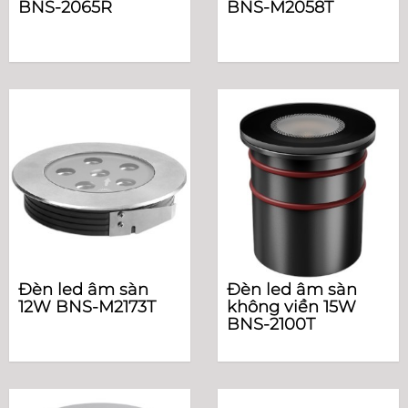
BNS-2065R
BNS-M2058T
Đèn led âm sàn
Đèn led âm sàn
12W BNS-M2173T
không viền 15W
BNS-2100T