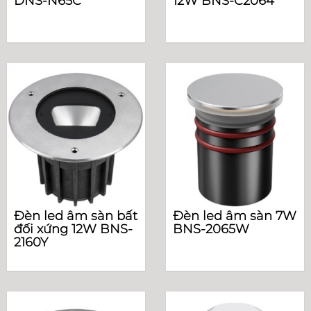
DNS-N65C
12W BNS-C2064
Đèn led âm sàn bất
Đèn led âm sàn 7W
đối xứng 12W BNS-
BNS-2065W
2160Y