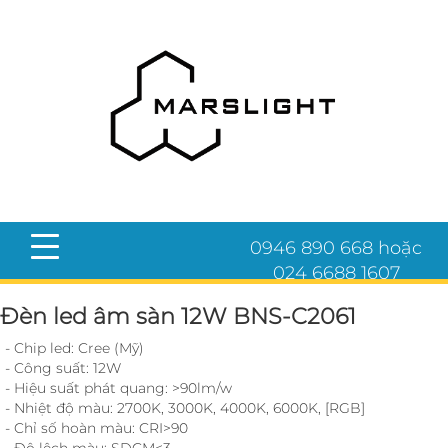
0946 890 668 hoặc
024 6688 1607
Đèn led âm sàn 12W BNS-C2061
- Chip led: Cree (Mỹ)
- Công suất: 12W
- Hiệu suất phát quang: >90lm/w
- Nhiệt độ màu: 2700K, 3000K, 4000K, 6000K, [RGB]
- Chỉ số hoàn màu: CRI>90
- Độ lệch màu: SDCM<3