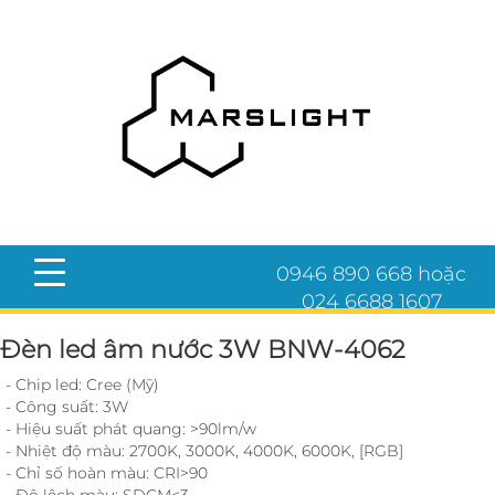
0946 890 668 hoặc
024 6688 1607
Đèn led âm nước 3W BNW-4062
- Chip led: Cree (Mỹ)
- Công suất: 3W
- Hiệu suất phát quang: >90lm/w
- Nhiệt độ màu: 2700K, 3000K, 4000K, 6000K, [RGB]
- Chỉ số hoàn màu: CRI>90
- Độ lệch màu: SDCM<3