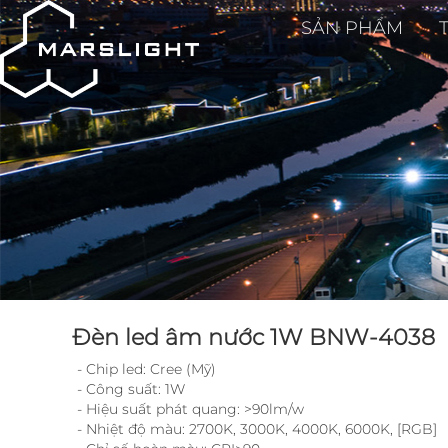
SẢN PHẨM
Đèn led âm nước 1W BNW-4038
- Chip led: Cree (Mỹ)
- Công suất: 1W
- Hiệu suất phát quang: >90lm/w
- Nhiệt độ màu: 2700K, 3000K, 4000K, 6000K, [RGB]