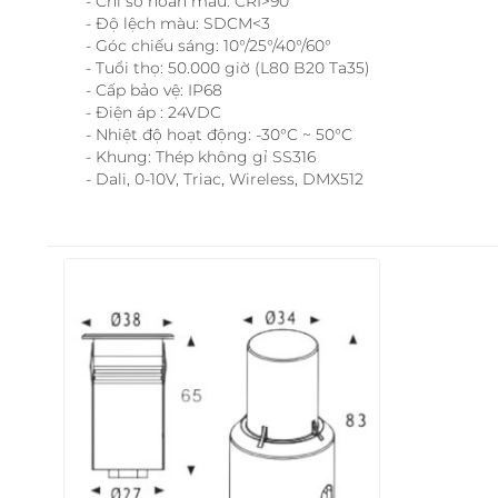
- Chỉ số hoàn màu: CRI>90
- Độ lệch màu: SDCM<3
- Góc chiếu sáng: 10°/25°/40°/60°
- Tuổi thọ: 50.000 giờ (L80 B20 Ta35)
- Cấp bảo vệ: IP68
- Điện áp : 24VDC
- Nhiệt độ hoạt động: -30°C ~ 50°C
- Khung: Thép không gỉ SS316
- Dali, 0-10V, Triac, Wireless, DMX512