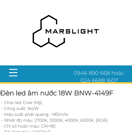
0946 890 668 hoặc
024 6688 1607
Đèn led âm nước 18W BNW-4149F
- Chip led: Cree (Mỹ)
- Công suất: 9x2W
- Hiệu suất phát quang: >90lm/w
- Nhiệt độ màu: 2700K, 3000K, 4000K, 6000K, [RGB]
- Chỉ số hoàn màu: CRI>90
- Độ lệch màu: SDCM<3