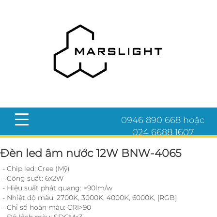
0946 890 668 hoặc
024 6688 1607
Đèn led âm nước 12W BNW-4065
- Chip led: Cree (Mỹ)
- Công suất: 6x2W
- Hiệu suất phát quang: >90lm/w
- Nhiệt độ màu: 2700K, 3000K, 4000K, 6000K, [RGB]
- Chỉ số hoàn màu: CRI>90
- Độ lệch màu: SDCM<3