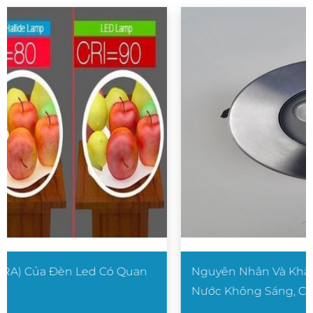
Nguyên Nhân Và Khắc Phục Lỗi Đèn Âm Nước
Nước Không Sáng, Chập Cháy...